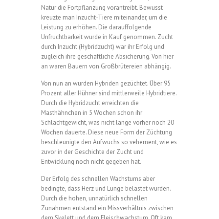
Natur die Fortpflanzung vorantreibt. Bewusst
kreuzte man Inzucht-Tiere miteinander, um die
Leistung zu erhöhen. Die darauffolgende
Unfruchtbarkeit wurde in Kauf genommen. Zucht
durch Inzucht (Hybridzucht) war ihr Erfolg und
zugleich ihre geschäftliche Absicherung. Von hier
an waren Bauern von Großbrütereien abhängig.
Von nun an wurden Hybriden gezüchtet. Über 95
Prozent aller Hühner sind mittlerweile Hybridtiere.
Durch die Hybridzucht erreichten die
Masthähnchen in 5 Wochen schon ihr
Schlachtgewicht, was nicht lange vorher noch 20
Wochen dauerte. Diese neue Form der Züchtung
beschleunigte den Aufwuchs so vehement, wie es
zuvor in der Geschichte der Zucht und
Entwicklung noch nicht gegeben hat.
Der Erfolg des schnellen Wachstums aber
bedingte, dass Herz und Lunge belastet wurden.
Durch die hohen, unnatürlich schnellen
Zunahmen entstand ein Missverhältnis zwischen
dem Skelett und dem Fleischwachstum. Oft kam