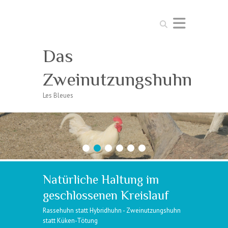
Suchen
Das
Zweinutzungshuhn
Les Bleues
1
2
3
4
5
6
Natürliche Haltung im
geschlossenen Kreislauf
Rassehuhn statt Hybridhuhn - Zweinutzungshuhn
statt Küken-Tötung